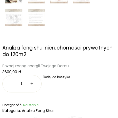
Analiza feng shui nieruchomości prywatnych
do 120m2
Poznaj mapę energii Twojego Domu
3600,00
zł
Dodaj do koszyka
-
+
ilość
Analiza
feng
shui
Dostępność:
Na stanie
nieruchomości
Kategoria:
Analiza Feng Shui
prywatnych