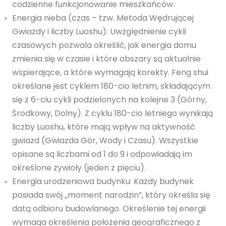
codzienne funkcjonowanie mieszkańców.
Energia nieba (czas – tzw. Metoda Wędrującej
Gwiazdy i liczby Luoshu):
Uwzględnienie cykli
czasowych pozwala określić, jak energia domu
zmienia się w czasie i które obszary są aktualnie
wspierające, a które wymagają korekty. Feng shui
określane jest cyklem 180-cio letnim, składającym
się z 6-ciu cykli podzielonych na kolejne 3 (Górny,
Środkowy, Dolny). Z cyklu 180-cio letniego wynikają
liczby Luoshu, które mają wpływ na aktywność
gwiazd (Gwiazda Gór, Wody i Czasu). Wszystkie
opisane są liczbami od 1 do 9 i odpowiadają im
określone żywioły (jeden z pięciu).
Energia urodzeniowa budynku:
Każdy budynek
posiada swój „moment narodzin”, który określa się
datą odbioru budowlanego. Określenie tej energii
wymaga określenia położenia geograficznego z